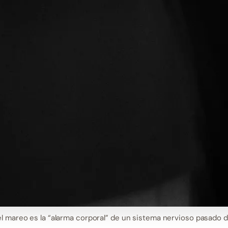
l mareo es la “alarma corporal” de un sistema nervioso pasado d