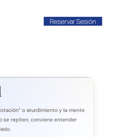
Reservar Sesión
d
otación” o aturdimiento y la mente
do se repiten, conviene entender
iedo.