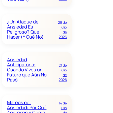
¿Un Ataque de
28 de
Ansiedad Es
julio
Peligroso? Qué
de
Hacer (Y Qué No)
2026
Ansiedad
Anticipatoria:
21 de
Cuando Vives un
julio
Futuro que Aún No
de
Pasó
2026
Mareos por
14 de
Ansiedad: Por Qué
julio
Aparecen y Cómo
de