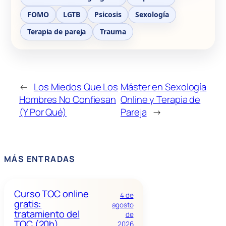
FOMO
LGTB
Psicosis
Sexología
Terapia de pareja
Trauma
←
Los Miedos Que Los
Máster en Sexología
Hombres No Confiesan
Online y Terapia de
(Y Por Qué)
Pareja
→
MÁS ENTRADAS
Curso TOC online
4 de
gratis:
agosto
tratamiento del
de
TOC (20h)
2026