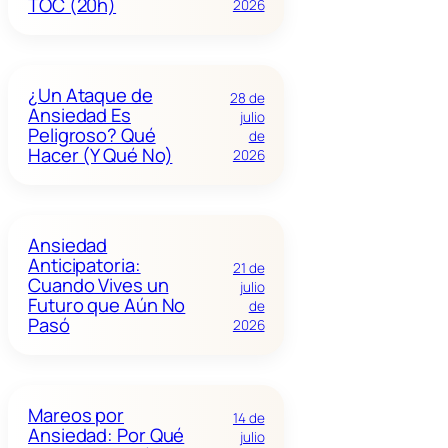
TOC (20h)
2026
¿Un Ataque de
28 de
Ansiedad Es
julio
Peligroso? Qué
de
Hacer (Y Qué No)
2026
Ansiedad
Anticipatoria:
21 de
Cuando Vives un
julio
Futuro que Aún No
de
Pasó
2026
Mareos por
14 de
Ansiedad: Por Qué
julio